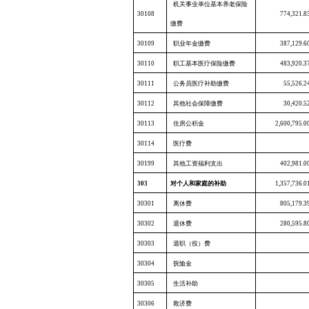
机关事业单位基本养老保险
30108
774,321.8
缴费
30109
职业年金缴费
387,129.6
30110
职工基本医疗保险缴费
483,920.3
30111
公务员医疗补助缴费
55,526.2
30112
其他社会保障缴费
30,420.5
30113
住房公积金
2,600,795.0
30114
医疗费
30199
其他工资福利支出
402,981.0
303
对个人和家庭的补助
1,357,736.0
30301
离休费
805,179.3
30302
退休费
280,595.8
30303
退职（役）费
30304
抚恤金
30305
生活补助
30306
救济费