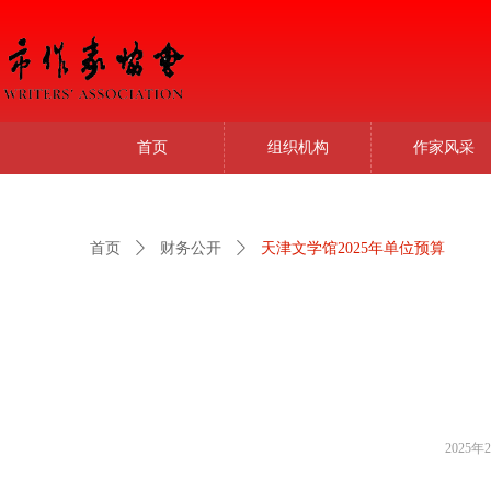
首页
组织机构
作家风采
首页
ꄲ
财务公开
ꄲ
天津文学馆2025年单位预算
2025年