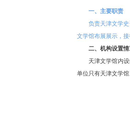
一、主要职责
负责天津文学史
文学馆布展展示，接
二、机构设置
情
天津文学馆内设
单位只有天津文学馆