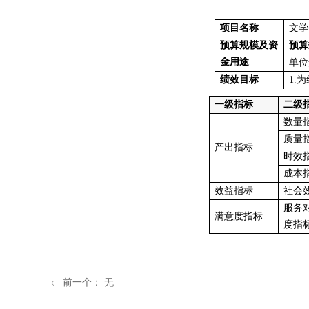
项目名称
文学
预算规模及资
预算
金用途
单位
绩效目标
1.
一级指标
二级
数量
质量
产出指标
时效
成本
效益指标
社会
服务
满意度指标
度指
前一个：
无
ꂃ