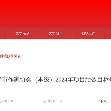
文学活动
文学期刊
创联工作
项目绩效目标表
津市作家协会（本级）2024年项目绩效目标
浏览量：
252
2月28日
08:15
ꄀ
收藏
ꄘ