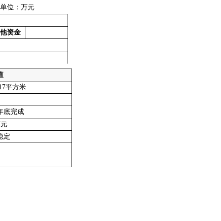
单位：万元
他资金
值
.17平方米
4年底完成
万元
稳定