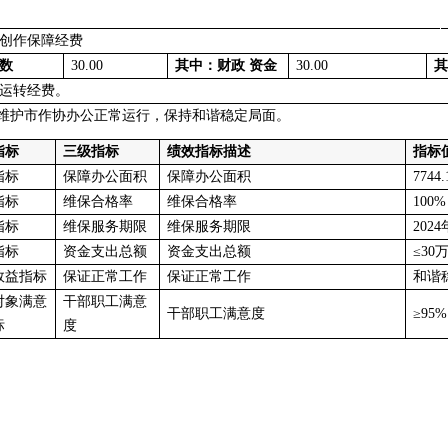
创作保障经费
数
30.00
其中：财政 资金
30.00
其
运转经费。
为维护市作协办公正常运行，保持和谐稳定局面。
指标
三级指标
绩效指标描述
指标
指标
保障办公面积
保障办公面积
7744
指标
维保合格率
维保合格率
100%
指标
维保服务期限
维保服务期限
202
指标
资金支出总额
资金支出总额
≤30
效益指标
保证正常工作
保证正常工作
和谐
对象满意
干部职工满意
干部职工满意度
≥95%
标
度