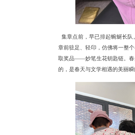
集章点前，早已排起蜿蜒长队。
章前驻足、轻印，仿佛将一整个
取奖品——妙笔生花钥匙链。春
的，是春天与文学相遇的美丽瞬