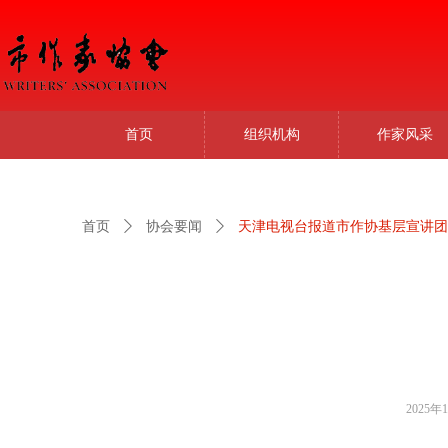
首页
组织机构
作家风采
首页
ꄲ
协会要闻
ꄲ
天津电视台报道市作协基层宣讲团
2025年