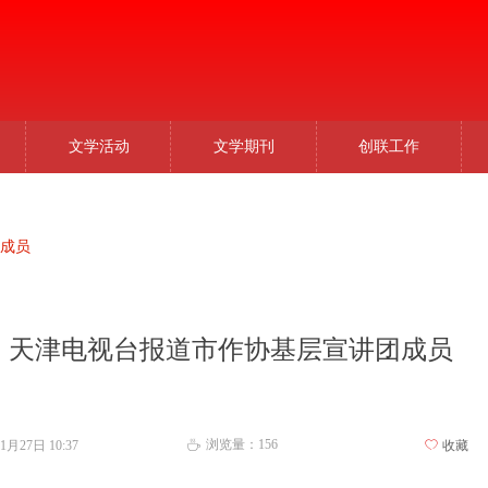
文学活动
文学期刊
创联工作
成员
天津电视台报道市作协基层宣讲团成员
浏览量：
156
11月27日
10:37
ꄀ
收藏
ꄘ