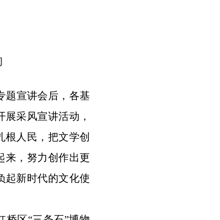
动
专题宣讲会后，各基
开展
采风宣讲
活动
，
扎根人民，
把文学创
起来，努力创作出更
负起新时代的文化使
红桥区“三条石”博物