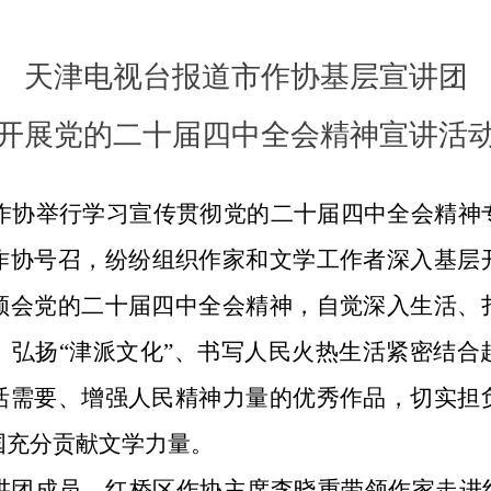
天津电视台报道市作协基层宣讲团
开展党的二十届四中全会精神宣讲
活
作协
举行
学习宣传贯彻党的二十届四中全会精神
作协号召，纷纷组织作家
和文
学
工作者
深入基层
领会党的二十届四中全
会
精神
，
自觉深入生活、
、弘扬“津派文化”、书写人民
火热
生活紧密结合
活需要、增强人民精神力量的优秀作品，切实担
国充分贡献文学力量。
讲团成员、红桥区作协主席李晓重
带领作家走进