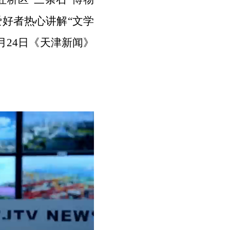
爱好者
热心
讲解
“
文学
24日
《
天津新闻
》