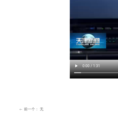
前一个：
无
ꂃ