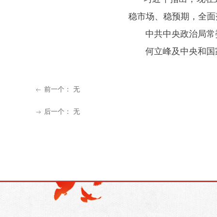
稳市场、稳预期，全面
中共中央政治局常委
何立峰及中央和国家
前一个：
无
ꂃ
后一个：
无
ꁹ