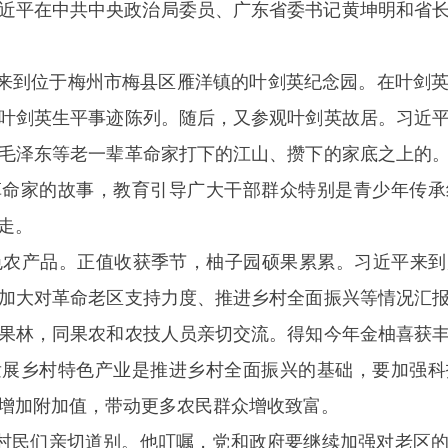
近平在中共中央政治局委员、广东省委书记黄坤明和省
到位于梅州市梅县区雁洋镇的叶剑英纪念园。在叶剑英
叶剑英生平事迹陈列。随后，又参观叶剑英故居。习近
毛泽东等老一辈革命家打下的江山、攒下的家底之上的
革命家的故事，教育引导广大干部群众特别是青少年传承
走。
产品。正值收获季节，柚子园硕果累累。习近平来到
加大对革命老区支持力度、推进乡村全面振兴等情况汇
果林，同果农和农技人员亲切交流。得知今年金柚喜获
发展乡村特色产业是推进乡村全面振兴的基础，要加强科
增加附加值，带动更多农民群众增收致富。
民们亲切道别。他叮嘱，党和政府要继续加强对老区的