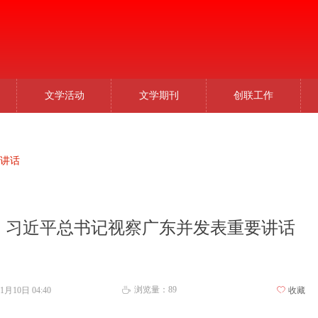
文学活动
文学期刊
创联工作
讲话
习近平总书记视察广东并发表重要讲话
浏览量：
89
11月10日
04:40
ꄀ
收藏
ꄘ